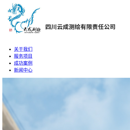
关于我们
服务项目
成功案例
新闻中心