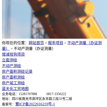
你现在的位置：
网站首页
>
服务项目
>
不动产测量（办证测
量）
>
不动产测量（办证测量）
增减挂钩项目
立面测绘
不动产测绘
房产面积测绘记录
房产面积测绘
房产竣工测绘
蓝天化工宗地图
业务电话：15281707888 0817-3356222
地址：
四川省南充市高坪区永丰路三段32号二层
蜀ICP备2022016219号-1
备案号：